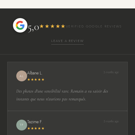
5,0
★★★★★
VERIFIED GOOGLE REVIEWS
LEAVE A REVIEW
Albane L.
3 months ago
AL
★★★★★
Des photos d'une sensibilité rare. Romain a su saisir des
instants que nous n'aurions pas remarqués.
Tazime F.
5 months ago
TF
★★★★★