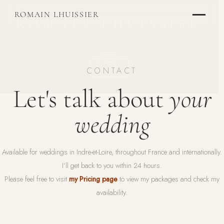
ROMAIN LHUISSIER
ROMAIN LHUISSIER
WEDDING PHOTOGRAPHER SINCE 2009
TOURS · LOIRE VALLEY
CONTACT
Let's talk about
your
wedding
Available for weddings in Indre-et-Loire, throughout France and internationally.
I’ll get back to you within 24 hours.
Please feel free to visit
my Pricing page
to view my packages and check my
availability.