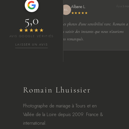
Albane L.
il y a 3 mois
AL
★★★★★
5,0
Des photos d'une sensibilité rare. Romain a
★★★★★
su saisir des instants que nous n'aurions
AVIS GOOGLE VÉRIFIÉS
pas remarqués.
LAISSER UN AVIS
Romain Lhuissier
Photographe de mariage à Tours et en
Vallée de la Loire depuis 2009. France &
international.