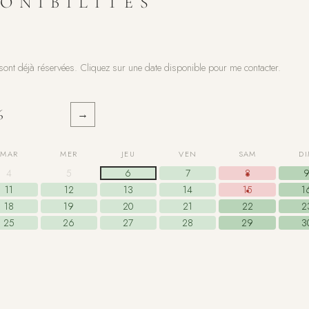
ONIBILITÉS
sont déjà réservées. Cliquez sur une date disponible pour me contacter.
6
→
MAR
MER
JEU
VEN
SAM
D
4
5
6
7
8
11
12
13
14
15
1
18
19
20
21
22
2
25
26
27
28
29
3