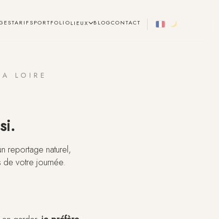
GES
TARIFS
PORTFOLIO
BLOG
CONTACT
LIEUX
LA LOIRE
si.
n reportage naturel,
s de votre journée.