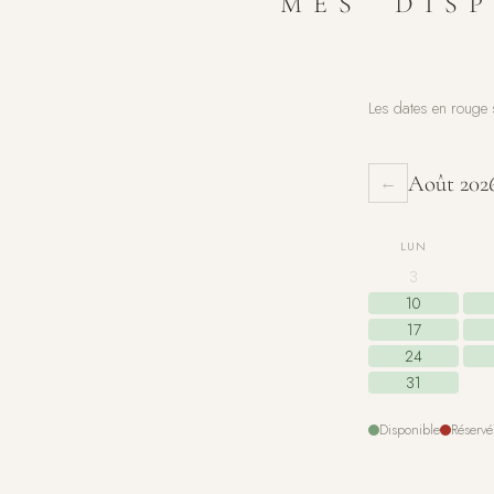
MES DISP
Les dates en rouge 
Août 202
←
LUN
3
10
17
24
31
Disponible
Réservé