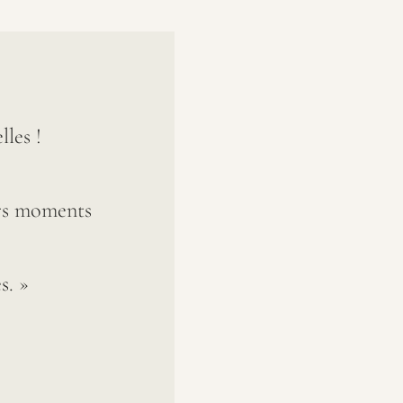
les !
urs moments
s. »