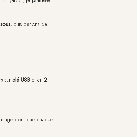
z en garder,
je préfère
ssous
, puis parlons de
es sur
clé USB
et en
2
 mariage pour que chaque