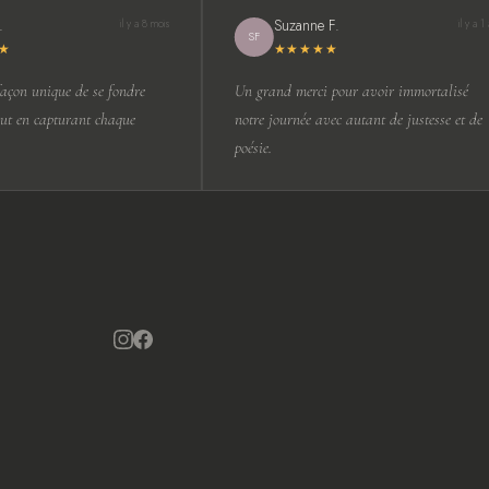
Suzanne F.
il y a 8 mois
il y a 1 a
SF
★
★★★★★
çon unique de se fondre
Un grand merci pour avoir immortalisé
ut en capturant chaque
notre journée avec autant de justesse et de
poésie.