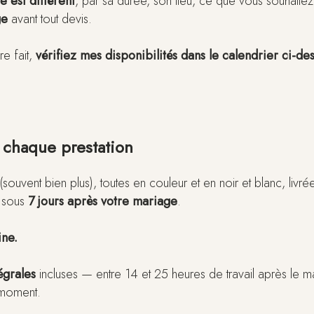
 est différent
, par sa durée, son lieu, ce que vous souhaite
ge
avant tout devis.
re fait,
vérifiez mes disponibilités dans le calendrier ci-de
chaque prestation
(souvent bien plus), toutes en couleur et en noir et blanc, livré
sous
7 jours après votre mariage
.
ine.
égrales
incluses — entre 14 et 25 heures de travail après le
 moment.