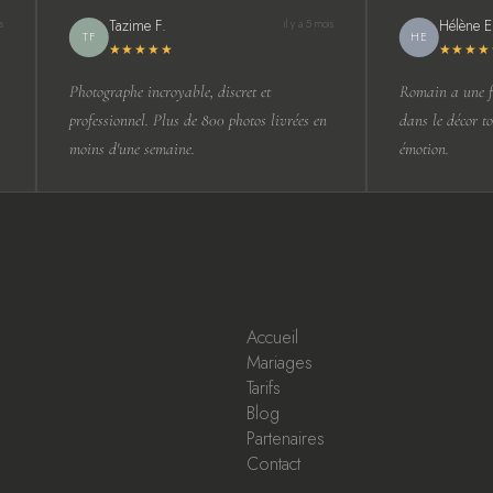
Tazime F.
Hélène E.
il y a 5 mois
TF
HE
★★★★★
★★★★
Photographe incroyable, discret et
Romain a une fa
professionnel. Plus de 800 photos livrées en
dans le décor to
moins d'une semaine.
émotion.
Accueil
Mariages
Tarifs
Blog
Partenaires
Contact