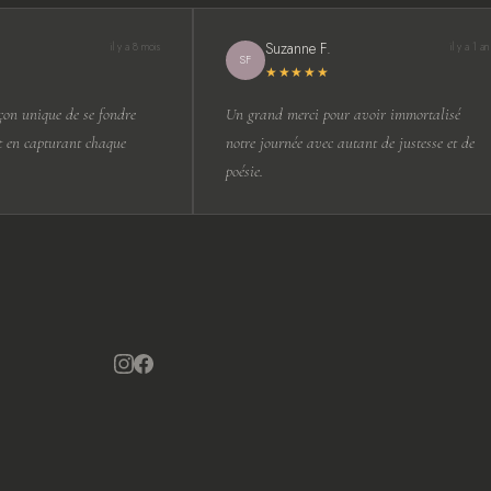
Suzanne F.
il y a 8 mois
il y a 1 an
SF
★★★★★
n unique de se fondre
Un grand merci pour avoir immortalisé
 en capturant chaque
notre journée avec autant de justesse et de
poésie.