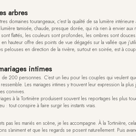
les arbres
res domaines tourangeaux, c’est la qualité de sa lumière intérieure au
ne lumière tamisée, chaude, presque dorée, qui n’a rien à envier aux 
s sont flattés, les couleurs sont profondes, les ombres sont douces
on en hauteur offre des points de vue dégagés sur la vallée que j’u
s pelouses en direction de la rivière, surtout en soirée, est à coupe
 mariages intimes
ges de 200 personnes. C’est un lieu pour les couples qui veulent qu
essemble. Les mariages intimes y trouvent leur expression la plus j
les convives.
ages à la Tortinière produisent souvent les reportages les plus touc
u : tout conspire à faire surgir les instants vrais.
ts pas les mariés en scène, je les accompagne. À la Tortinière, cela 
ions s’animent et que les regards se posent naturellement. Puis avan