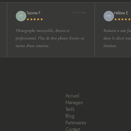
Tazime F.
Hélène E.
il y a 5 mois
TF
HE
★★★★★
★★★★★
Photographe incroyable, discret et
Romain a une faço
professionnel. Plus de 800 photos livrées en
dans le décor tout
moins d'une semaine.
émotion.
Accueil
Mariages
Tarifs
Blog
Partenaires
Contact