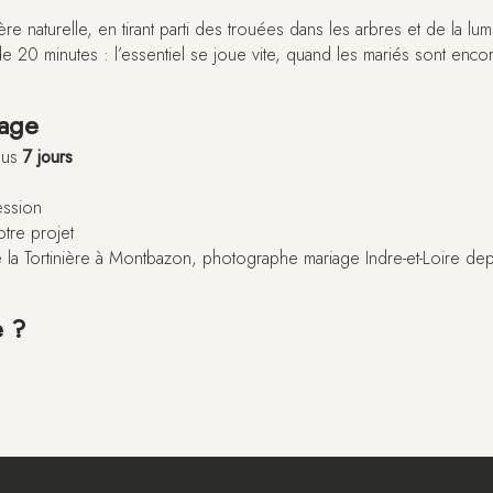
ière naturelle, en tirant parti des trouées dans les arbres et de la l
de 20 minutes : l’essentiel se joue vite, quand les mariés sont enc
iage
sous
7 jours
ession
otre projet
 la Tortinière à Montbazon, photographe mariage Indre-et-Loire d
e ?