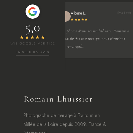
Albane L.
il y a 3 mois
AL
★★★★★
5,0
Des photos d'une sensibilité rare. Romain a
★★★★★
su saisir des instants que nous n'aurions
AVIS GOOGLE VÉRIFIÉS
pas remarqués.
LAISSER UN AVIS
Romain Lhuissier
Photographe de mariage à Tours et en
Vallée de la Loire depuis 2009. France &