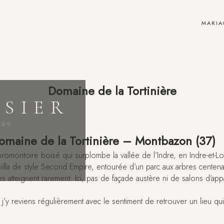
MARIA
Domaine de la Tortinière
SSIER
009
maine de la Tortinière – Montbazon (37)
montoire boisé qui surplombe la vallée de l’Indre, en Indre-et-Loir
illa de style Second Empire, entourée d’un parc aux arbres cente
atteignent rarement. Ici, pas de façade austère ni de salons d’appar
’y reviens régulièrement avec le sentiment de retrouver un lieu qui 