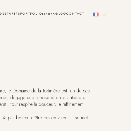
GES
TARIFS
PORTFOLIO
BLOG
CONTACT
LIEUX
e, le Domaine de la Tortinière est l’un de ces
naires, dégage une atmosphère romantique et
at : tout respire la douceur, le raffinement
n’a pas besoin d’être mis en valeur. Il se met