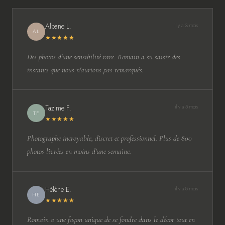
Albane L.
il y a 3 mois
AL
★★★★★
Des photos d'une sensibilité rare. Romain a su saisir des
instants que nous n'aurions pas remarqués.
Tazime F.
il y a 5 mois
TF
★★★★★
Photographe incroyable, discret et professionnel. Plus de 800
photos livrées en moins d'une semaine.
Hélène E.
il y a 8 mois
HE
★★★★★
Romain a une façon unique de se fondre dans le décor tout en