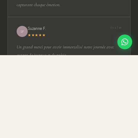
capturant chaque émotion.
Suzanne F.
il y a 1 an
SF
★★★★★
Un grand merci pour avoir immortalisé notre journée avec
autant de justesse et de poésie.
Romain Lhuissier
Photographe de mariage à Tours et en
Vallée de la Loire depuis 2009. France &
international.